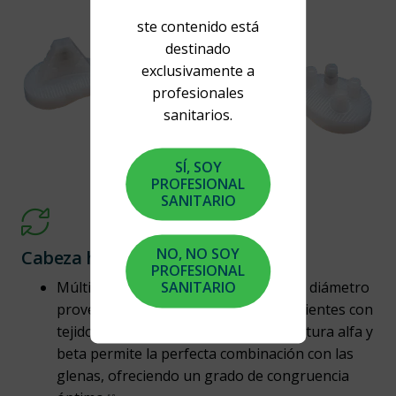
ste contenido está
destinado
exclusivamente a
profesionales
sanitarios.
SÍ, SOY
PROFESIONAL
SANITARIO
NO, NO SOY
Cabeza humeral
PROFESIONAL
Múltiples alturas de cabeza para cada diámetro
SANITARIO
proveen flexibilidad al cirujano en pacientes con
tejidos blandos desafiantes, y la curvatura alfa y
beta permite la perfecta combinación con las
glenas, ofreciendo un grado de congruencia